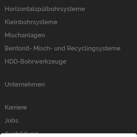
Horizontalspülbohrsysteme
Kleinbohrsysteme
Mischanlagen
Bentonit- Misch- und Recyclingsysteme
HDD-Bohrwerkzeuge
Unternehmen
Karriere
Jobs
Ausbildung