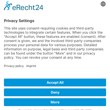
Kontakt
AT-Boretec - Andreas Tigges e.K.
Im Brauke 11c
57392 Schmallenberg
info@at-boretec.de
Tel.: +49 2972 978448-0
Kontakt
Downloads
AGB
Datenschutz
Datenschutz für Social Media
Impressum