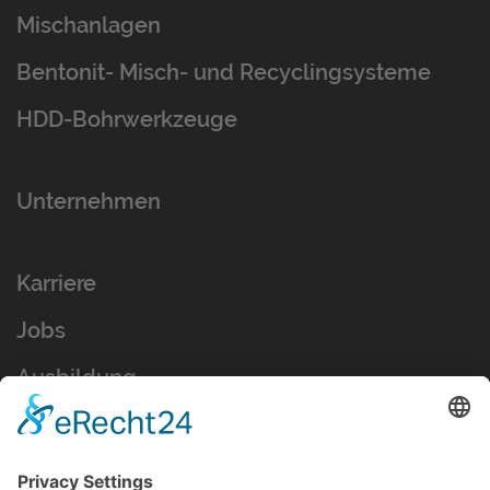
Mischanlagen
Bentonit- Misch- und Recyclingsysteme
HDD-Bohrwerkzeuge
Unternehmen
Karriere
Jobs
Ausbildung
Kontakt